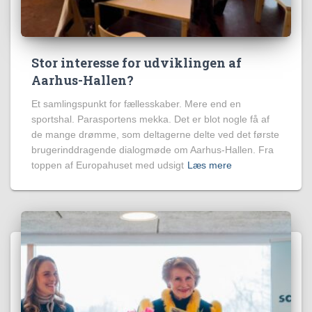
Stor interesse for udviklingen af
Aarhus-Hallen?
Et samlingspunkt for fællesskaber. Mere end en
sportshal. Parasportens mekka. Det er blot nogle få af
de mange drømme, som deltagerne delte ved det første
brugerinddragende dialogmøde om Aarhus-Hallen. Fra
toppen af Europahuset med udsigt
Læs mere