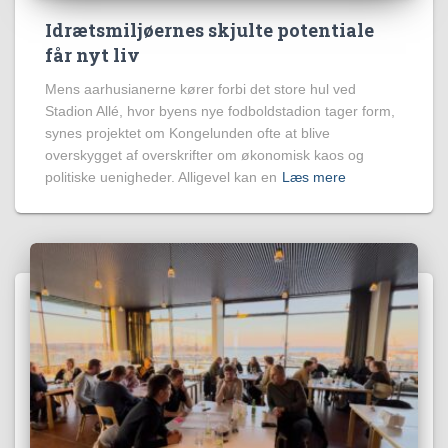
Idrætsmiljøernes skjulte potentiale
får nyt liv
Mens aarhusianerne kører forbi det store hul ved
Stadion Allé, hvor byens nye fodboldstadion tager form,
synes projektet om Kongelunden ofte at blive
overskygget af overskrifter om økonomisk kaos og
politiske uenigheder. Alligevel kan en
Læs mere