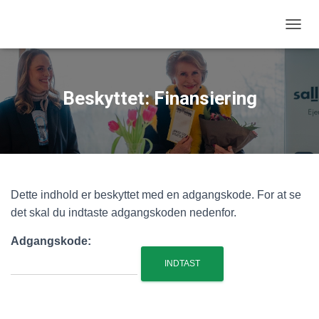
S
K
I
F
T
Beskyttet: Finansiering
N
A
V
I
G
A
T
Dette indhold er beskyttet med en adgangskode. For at se
I
O
det skal du indtaste adgangskoden nedenfor.
N
Adgangskode: